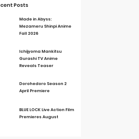
cent Posts
Made in Abyss:
Mezameru Shinpi Anime
Fall 2026
Ichijyoma Mankitsu
Gurashi TV Anime
Reveals Teaser
Dorohedoro Season 2
April Premiere
BLUE LOCK Live Action Film
Premieres August