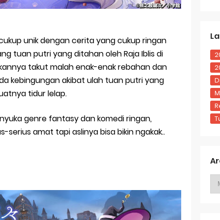
La
 cukup unik dengan cerita yang cukup ringan
g tuan putri yang ditahan oleh Raja Iblis di
2
 bukannya takut malah enak-enak rebahan dan
2
da kebingungan akibat ulah tuan putri yang
D
tnya tidur lelap.
M
R
nyuka genre fantasy dan komedi ringan,
T
-serius amat tapi aslinya bisa bikin ngakak..
Ar