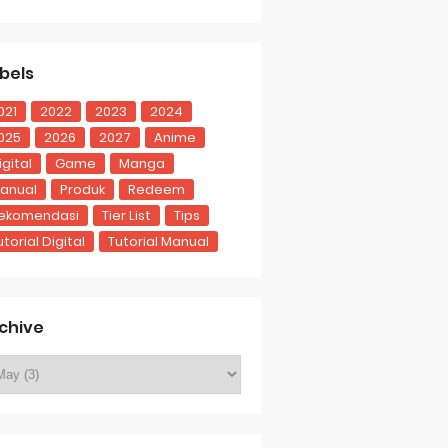
bels
021
2022
2023
2024
025
2026
2027
Anime
igital
Game
Manga
anual
Produk
Redeem
ekomendasi
Tier List
Tips
utorial Digital
Tutorial Manual
chive