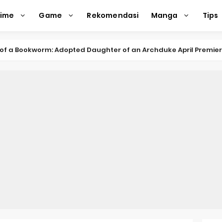
nime
Game
Rekomendasi
Manga
Tips
f a Bookworm: Adopted Daughter of an Archduke April Premie
d Kurumi-chan Gets 2026 Anime
ason 2 July Premiere
s New Season 4 10th Anniversary Visual
ncarnation Reveals New Visual
me Get 2027 Movie
rincess and the Barbaric King Unveils Premieres April
n is Devilishly Easy April Premiere
ice and Ruin Sequel Novel Gets TV Anime