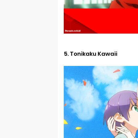
BLUE LOCK Liv
To You in th
Observation R
Titan Manga 
Grow Up Show
5.
Tonikaku Kawaii
The Vermilio