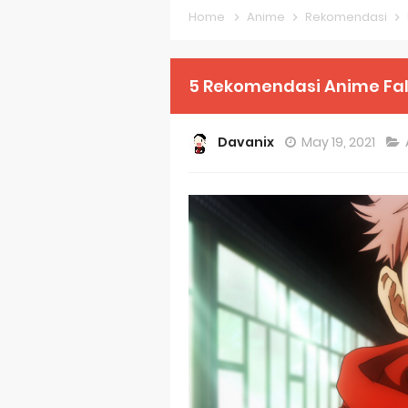
Home
Anime
Rekomendasi
KonoSuba Ge
Monster Eater
5 Rekomendasi Anime Fal
Skeleton Knig
Davanix
May 19, 2021
Basketball Pr
Jujutsu Kais
The Case Book
Cosmic Princ
Made in Abys
Ichijyoma Ma
Dorohedoro S