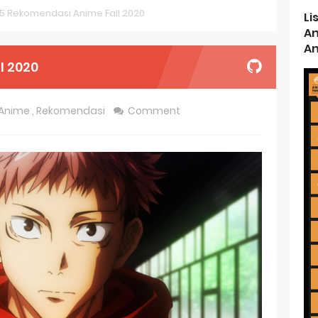
5 Rekomendasi Anime Fall 2020
Li
t 4th Season
An
An
 Receives Anime in April 2026
l 2020
ht in Another World Season 2 July 2026 Premiere
Anime
,
Rekomendasi
Comment
oject ZERO RISE Gets Anime
en Season 3 New Visual
 of Arne Reveals New Visual and Trailer
ess Kaguya! Upcoming Netflix Feature Anime
s: Mezameru Shinpi Anime Fall 2026
nkitsu Gurashi TV Anime Reveals Teaser
eason 2 April Premiere