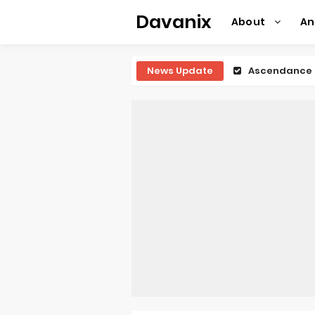
Davanix
About
A
News Update
Ascendance o
Forex-theme
Clevatess Se
Re:ZERO Drop
Petals of Rei
Medalist Ani
The Warrior P
Mistress Kana
Sakuna: Of R