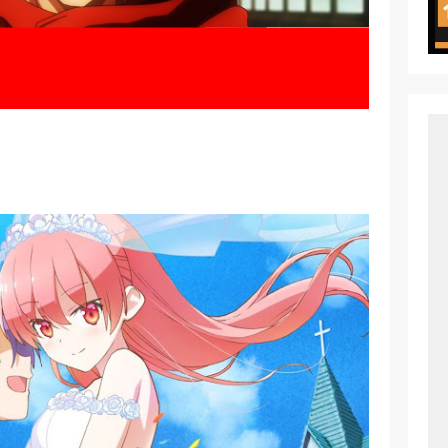
e Action Film Premieres August
e Beyond Anime Film October Release
ecords of My Fiancée 1st Character Trailer
Previews Gizmo Riser Volume 1 Cover
 Previews New Visual
n Mask Anime Premieres in 2026