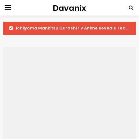
Davanix
Ichijyoma Mankitsu Gurashi TV Anime Reveals Teaser
Dorohedoro Season 2 April Premiere
BLUE LOCK Live Action Film Premieres August
To You in the Beyond Anime Film October Release
Observation Records of My Fiancée 1st Character Trailer
Titan Manga Previews Gizmo Riser Volume 1 Cover
Grow Up Show Previews New Visual
The Vermilion Mask Anime Premieres in 2026
Ascendance of a Bookworm: Adopted Daughter of an Archduke April Premiere Date