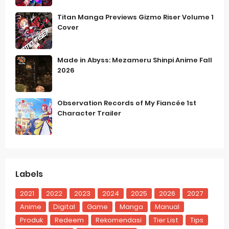
Titan Manga Previews Gizmo Riser Volume 1
Cover
Made in Abyss: Mezameru Shinpi Anime Fall
2026
Observation Records of My Fiancée 1st
Character Trailer
Labels
2021
2022
2023
2024
2025
2026
2027
Anime
Digital
Game
Manga
Manual
Produk
Redeem
Rekomendasi
Tier List
Tips