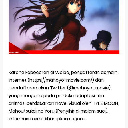
Basketball Project ZERO RISE Gets Anime
Jujutsu Kaisen Season 3 New Visual
The Case Book of Arne Reveals New Visual and Trailer
Cosmic Princess Kaguya! Upcoming Netflix Feature Anime
Made in Abyss: Mezameru Shinpi Anime Fall 2026
Friday, 7 August
Karena kebocoran di Weibo, pendaftaran domain
Internet (https://mahoyo-movie.com/) dan
pendaftaran akun Twitter (@mahoyo_movie),
yang mengacu pada produksi adaptasi film
animasi berdasarkan novel visual oleh TYPE MOON,
Mahoutsukai no Yoru (Penyihir di malam suci).
Informasi resmi diharapkan segera.