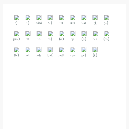
:)
:(
hihi
:-)
:D
=D
:-d
;(
;-(
@-)
:P
:o
:>)
(o)
:p
(p)
:-s
(m)
8-)
:-t
:-b
b-(
:-#
=p~
x-)
(k)