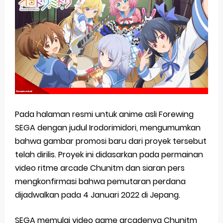
Basketball Project ZERO RISE Gets Anime
Jujutsu Kaisen Season 3 New Visual
The Case Book of Arne Reveals New Visual and Trailer
Cosmic Princess Kaguya! Upcoming Netflix Feature Anime
Made in Abyss: Mezameru Shinpi Anime Fall 2026
Pada halaman resmi untuk anime asli Forewing
Sunday, 9 August
SEGA dengan judul Irodorimidori, mengumumkan
bahwa gambar promosi baru dari proyek tersebut
telah dirilis. Proyek ini didasarkan pada permainan
video ritme arcade Chunitm dan siaran pers
mengkonfirmasi bahwa pemutaran perdana
dijadwalkan pada 4 Januari 2022 di Jepang.
SEGA memulai video game arcadenya Chunitm