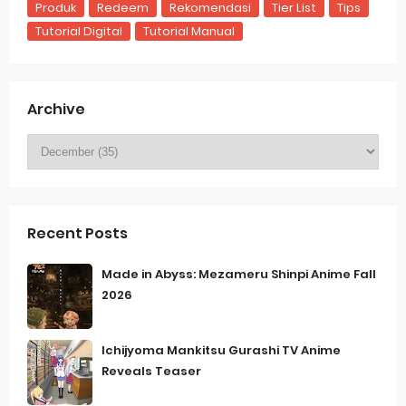
Produk
Redeem
Rekomendasi
Tier List
Tips
Tutorial Digital
Tutorial Manual
Archive
Recent Posts
Made in Abyss: Mezameru Shinpi Anime Fall
2026
Ichijyoma Mankitsu Gurashi TV Anime
Reveals Teaser