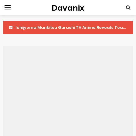
Davanix
Ichijyoma Mankitsu Gurashi TV Anime Reveals Teaser
Dorohedoro Season 2 April Premiere
BLUE LOCK Live Action Film Premieres August
To You in the Beyond Anime Film October Release
Observation Records of My Fiancée 1st Character Trailer
Titan Manga Previews Gizmo Riser Volume 1 Cover
Grow Up Show Previews New Visual
The Vermilion Mask Anime Premieres in 2026
Ascendance of a Bookworm: Adopted Daughter of an Archduke April Premiere Date