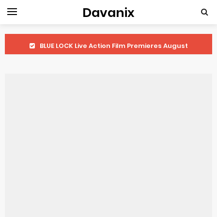
Davanix
BLUE LOCK Live Action Film Premieres August
To You in the Beyond Anime Film October Release
Observation Records of My Fiancée 1st Character Trailer
Titan Manga Previews Gizmo Riser Volume 1 Cover
Grow Up Show Previews New Visual
The Vermilion Mask Anime Premieres in 2026
Ascendance of a Bookworm: Adopted Daughter of an Archduke April Premiere Date
Forex-themed Kurumi-chan Gets 2026 Anime
Clevatess Season 2 July Premiere