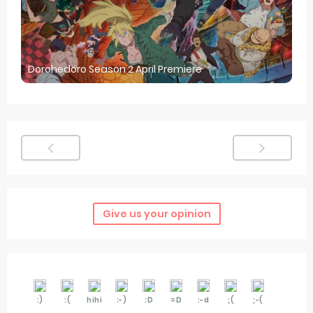
Dorohedoro Season 2 April Premiere
Give us your opinion
:)
:(
hihi
:-)
:D
=D
:-d
;(
;-(