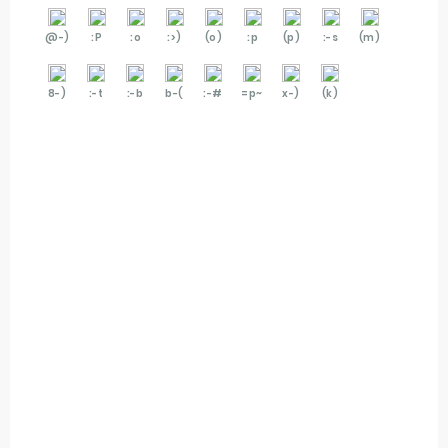
@-)
:P
:o
:>)
(o)
:p
(p)
:-s
(m)
8-)
:-t
:-b
b-(
:-#
=p~
x-)
(k)