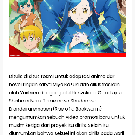
The Case Book of Arne Reveals New Visual and Trailer
Cosmic Princess Kaguya! Upcoming Netflix Feature Anime
Made in Abyss: Mezameru Shinpi Anime Fall 2026
Ichijyoma Mankitsu Gurashi TV Anime Reveals Teaser
Dorohedoro Season 2 April Premiere
Thursday, 6 August
Ditulis di situs resmi untuk adaptasi anime dari
novel ringan karya Miya Kazuki dan diilustrasikan
oleh Yushiina dengan judul Honzuki no Gekokujou:
Shisho ni Naru Tame ni wa Shudan wo
Erandeiraremasen (Rise of a Bookworm)
mengumumkan sebuah video promosi baru untuk
musim ketiga dari proyek itu dirilis. Selain itu,
diumumkan bahwa sekuel ini akan dirilis pada April