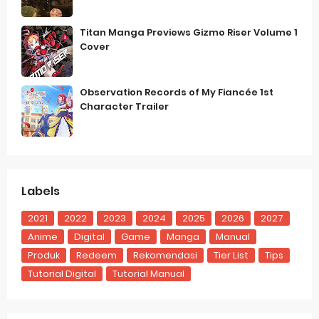
Titan Manga Previews Gizmo Riser Volume 1
Cover
Observation Records of My Fiancée 1st
Character Trailer
Labels
2021
2022
2023
2024
2025
2026
2027
Anime
Digital
Game
Manga
Manual
Produk
Redeem
Rekomendasi
Tier List
Tips
Tutorial Digital
Tutorial Manual