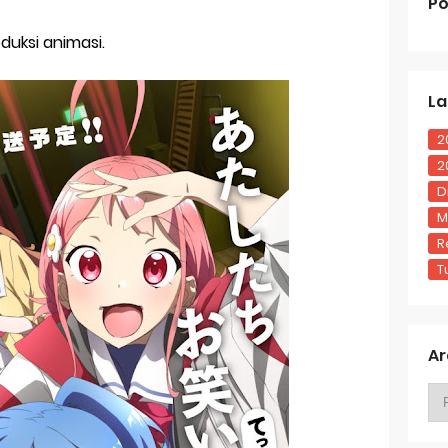
Po
duksi animasi.
La
2
2
D
M
R
T
Ar