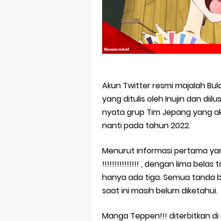
Skeleton Knig
Basketball Pr
Jujutsu Kais
The Case Book
Cosmic Princ
Akun Twitter resmi majalah 
yang ditulis oleh Inujin dan di
Made in Abys
nyata grup Tim Jepang yang ak
nanti pada tahun 2022.
Menurut informasi pertama yang
!!!!!!!!!!!!!!! , dengan lima b
hanya ada tiga. Semua tanda b
saat ini masih belum diketahui.
Manga Teppen!!! diterbitkan di