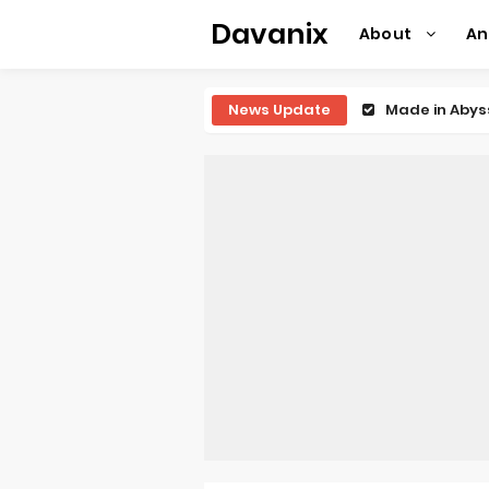
Davanix
About
A
News Update
Ichijyoma Ma
Dorohedoro S
BLUE LOCK Liv
To You in th
Observation R
Titan Manga 
Grow Up Show
The Vermilio
Ascendance o