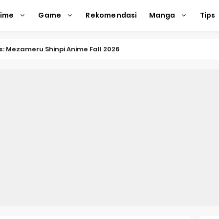
nime
Game
Rekomendasi
Manga
Tips
nkitsu Gurashi TV Anime Reveals Teaser
eason 2 April Premiere
e Action Film Premieres August
e Beyond Anime Film October Release
ecords of My Fiancée 1st Character Trailer
Previews Gizmo Riser Volume 1 Cover
 Previews New Visual
n Mask Anime Premieres in 2026
f a Bookworm: Adopted Daughter of an Archduke April Premie