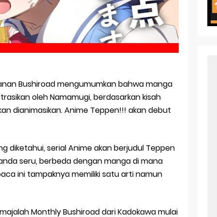
ht in Another World Season 2 July 2026 Premiere
oject ZERO RISE Gets Anime
en Season 3 New Visual
 of Arne Reveals New Visual and Trailer
ess Kaguya! Upcoming Netflix Feature Anime
Bulanan Bushiroad mengumumkan bahwa manga
ilustrasikan oleh Namamugi, berdasarkan kisah
s: Mezameru Shinpi Anime Fall 2026
an dianimasikan. Anime Teppen!!! akan debut
 diketahui, serial Anime akan berjudul Teppen
elas tanda seru, berbeda dengan manga di mana
aca ini tampaknya memiliki satu arti namun
 majalah Monthly Bushiroad dari Kadokawa mulai