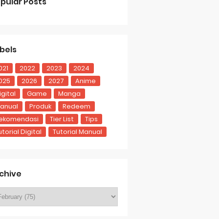
pular Posts
bels
021
2022
2023
2024
025
2026
2027
Anime
igital
Game
Manga
anual
Produk
Redeem
ekomendasi
Tier List
Tips
utorial Digital
Tutorial Manual
chive