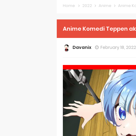
Home
2022
Anime
Anime Ko
Forex-theme
Clevatess Se
Anime Komedi Teppen akan
Re:ZERO Drop
Davanix
February 18, 202
Petals of Rei
Medalist Ani
The Warrior P
Mistress Kana
Sakuna: Of R
KonoSuba Ge
Monster Eater