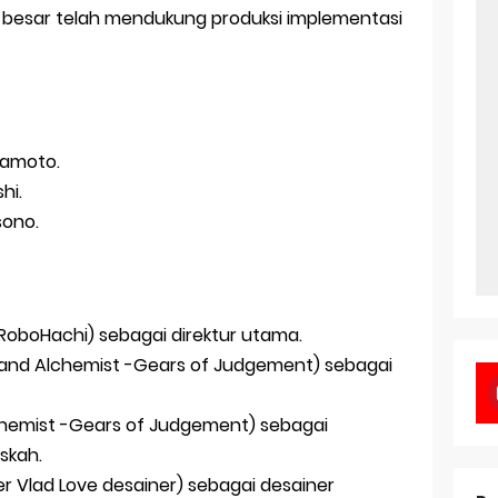
an besar telah mendukung produksi implementasi
kamoto.
hi.
sono.
 RoboHachi) sebagai direktur utama.
and Alchemist -Gears of Judgement) sebagai
hemist -Gears of Judgement) sebagai
skah.
r Vlad Love desainer) sebagai desainer