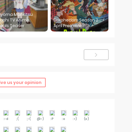
ijyoma Mankitsu
ashi TV Anime
Dorohedoro Season 2
eals Teaser
April Premiere
ive us your opinion
:-d
;(
;-(
@-)
:P
:o
:>)
(o)