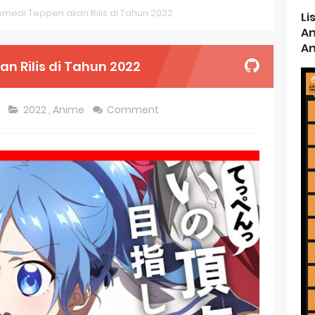
medi Teppen akan Rilis di Tahun 2022
Li
d Kurumi-chan Gets 2026 Anime
An
An
ason 2 July Premiere
 Rilis di Tahun 2022
s New Season 4 10th Anniversary Visual
2
2022
,
Anime
Comment
ncarnation Reveals New Visual
me Get 2027 Movie
rincess and the Barbaric King Unveils Premieres April
n is Devilishly Easy April Premiere
ice and Ruin Sequel Novel Gets TV Anime
t 4th Season
 Receives Anime in April 2026