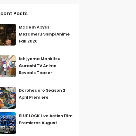
cent Posts
Made in Abyss:
Mezameru Shinpi Anime
Fall 2026
Ichijyoma Mankitsu
Gurashi TV Anime
Reveals Teaser
Dorohedoro Season 2
April Premiere
BLUE LOCK Live Action Film
Premieres August