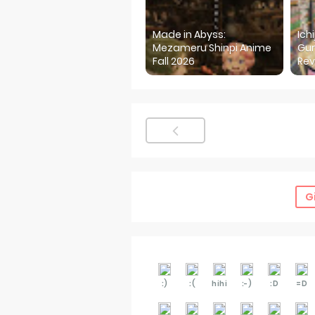
Made in Abyss:
Ich
Mezameru Shinpi Anime
Gur
Fall 2026
Rev
G
:)
:(
hihi
:-)
:D
=D