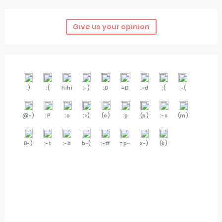
Give us your opinion
:)
:(
hihi
:-)
:D
=D
:-d
;(
;-(
@-)
:P
:o
:>)
(o)
:p
(p)
:-s
(m)
8-)
:-t
:-b
b-(
:-#
=p~
x-)
(k)