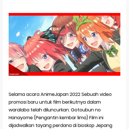
Basketball Project ZERO RISE Gets Anime
Jujutsu Kaisen Season 3 New Visual
The Case Book of Arne Reveals New Visual and Trailer
Cosmic Princess Kaguya! Upcoming Netflix Feature Anime
Made in Abyss: Mezameru Shinpi Anime Fall 2026
Monday, 10 August
Selama acara AnimeJapan 2022 Sebuah video
promosi baru untuk film berikutnya dalam
waralaba telah diluncurkan. Gotoubun no
Hanayome (Pengantin kembar lima) Film ini
dijadwalkan tayang perdana di bioskop Jepang