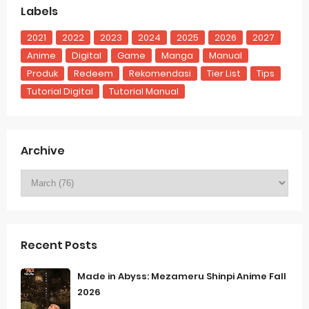
Labels
2021
2022
2023
2024
2025
2026
2027
Anime
Digital
Game
Manga
Manual
Produk
Redeem
Rekomendasi
Tier List
Tips
Tutorial Digital
Tutorial Manual
Archive
Recent Posts
Made in Abyss: Mezameru Shinpi Anime Fall
2026