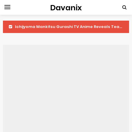
Davanix
Ichijyoma Mankitsu Gurashi TV Anime Reveals Teaser
Dorohedoro Season 2 April Premiere
BLUE LOCK Live Action Film Premieres August
To You in the Beyond Anime Film October Release
Observation Records of My Fiancée 1st Character Trailer
Titan Manga Previews Gizmo Riser Volume 1 Cover
Grow Up Show Previews New Visual
The Vermilion Mask Anime Premieres in 2026
Ascendance of a Bookworm: Adopted Daughter of an Archduke April Premiere Date