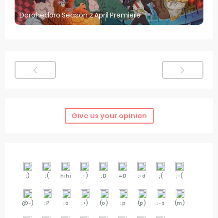
Dorohedoro Season 2 April Premiere
Give us your opinion
:)
:(
hihi
:-)
:D
=D
:-d
;(
;-(
@-)
:P
:o
:>)
(o)
:p
(p)
:-s
(m)