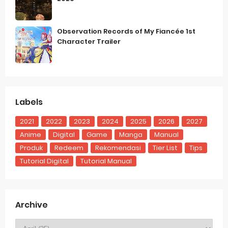
Observation Records of My Fiancée 1st
Character Trailer
Labels
2021
2022
2023
2024
2025
2026
2027
Anime
Digital
Game
Manga
Manual
Produk
Redeem
Rekomendasi
Tier List
Tips
Tutorial Digital
Tutorial Manual
Archive