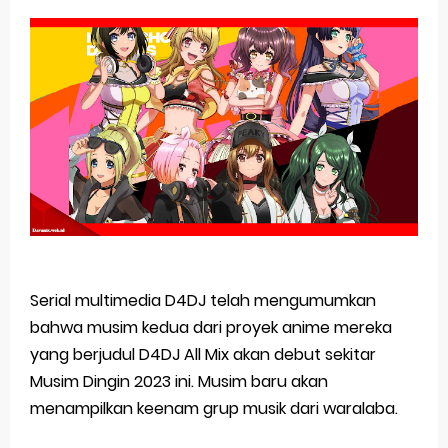
Basketball Project ZERO RISE Gets Anime
Jujutsu Kaisen Season 3 New Visual
The Case Book of Arne Reveals New Visual and Trailer
Cosmic Princess Kaguya! Upcoming Netflix Feature Anime
Made in Abyss: Mezameru Shinpi Anime Fall 2026
Friday, 7 August
Serial multimedia D4DJ telah mengumumkan
bahwa musim kedua dari proyek anime mereka
yang berjudul D4DJ All Mix akan debut sekitar
Musim Dingin 2023 ini. Musim baru akan
menampilkan keenam grup musik dari waralaba.