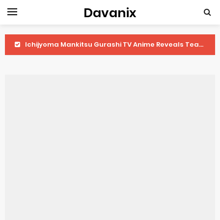
Davanix
Ichijyoma Mankitsu Gurashi TV Anime Reveals Teaser
Dorohedoro Season 2 April Premiere
BLUE LOCK Live Action Film Premieres August
To You in the Beyond Anime Film October Release
Observation Records of My Fiancée 1st Character Trailer
Titan Manga Previews Gizmo Riser Volume 1 Cover
Grow Up Show Previews New Visual
The Vermilion Mask Anime Premieres in 2026
Ascendance of a Bookworm: Adopted Daughter of an Archduke April Premiere Date