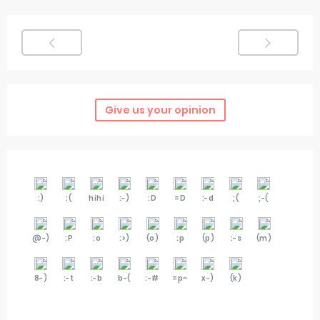
Give us your opinion
:)
:(
hihi
:-)
:D
=D
:-d
;(
;-(
@-)
:P
:o
:>)
(o)
:p
(p)
:-s
(m)
8-)
:-t
:-b
b-(
:-#
=p~
x-)
(k)