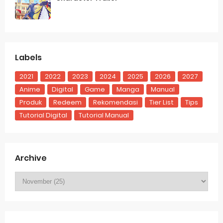
Labels
2021
2022
2023
2024
2025
2026
2027
Anime
Digital
Game
Manga
Manual
Produk
Redeem
Rekomendasi
Tier List
Tips
Tutorial Digital
Tutorial Manual
Archive