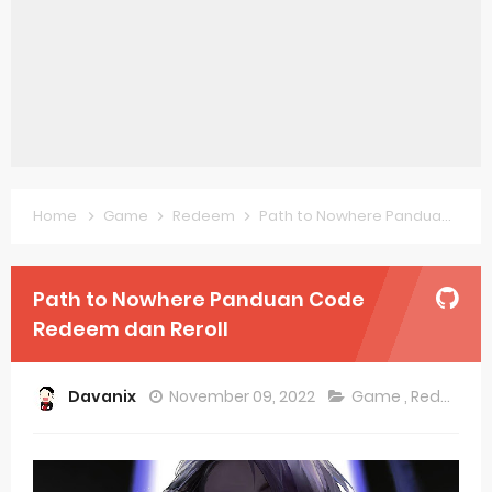
Clevatess Season 2 July Premiere
Re:ZERO Drops New Season 4 10th Anniversary Visual
Petals of Reincarnation Reveals New Visual
Medalist Anime Get 2027 Movie
The Warrior Princess and the Barbaric King Unveils Premieres April
Home
Game
Redeem
Path to Nowhere Panduan Code Redeem dan Reroll
Mistress Kanan is Devilishly Easy April Premiere
Path to Nowhere Panduan Code
Sakuna: Of Rice and Ruin Sequel Novel Gets TV Anime
Redeem dan Reroll
KonoSuba Get 4th Season
Monster Eater Receives Anime in April 2026
Davanix
November 09, 2022
Game
,
Redeem
Skeleton Knight in Another World Season 2 July 2026 Premiere
Basketball Project ZERO RISE Gets Anime