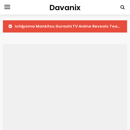
Davanix
Dorohedoro Season 2 April Premiere
BLUE LOCK Live Action Film Premieres August
To You in the Beyond Anime Film October Release
Observation Records of My Fiancée 1st Character Trailer
Titan Manga Previews Gizmo Riser Volume 1 Cover
Grow Up Show Previews New Visual
The Vermilion Mask Anime Premieres in 2026
Ascendance of a Bookworm: Adopted Daughter of an Archduke April Premiere Date
Forex-themed Kurumi-chan Gets 2026 Anime