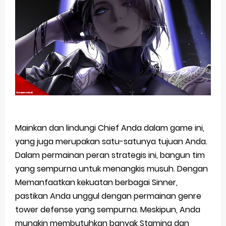
Jujutsu Kaisen Season 3 New Visual
The Case Book of Arne Reveals New Visual and Trailer
Cosmic Princess Kaguya! Upcoming Netflix Feature Anime
Made in Abyss: Mezameru Shinpi Anime Fall 2026
Ichijyoma Mankitsu Gurashi TV Anime Reveals Teaser
Saturday, 8 August
Mainkan dan lindungi Chief Anda dalam game ini,
yang juga merupakan satu-satunya tujuan Anda.
Dalam permainan peran strategis ini, bangun tim
yang sempurna untuk menangkis musuh. Dengan
Memanfaatkan kekuatan berbagai Sinner,
pastikan Anda unggul dengan permainan genre
tower defense yang sempurna. Meskipun, Anda
mungkin membutuhkan banyak Stamina dan