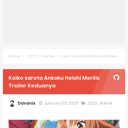
Petals of Reincarnation Reveals New Visual
Medalist Anime Get 2027 Movie
The Warrior Princess and the Barbaric King Unveils Premieres April
Mistress Kanan is Devilishly Easy April Premiere
Home
2023
Anime
Kaiko sareta Ankoku Heishi Merilis Trailer Keduanya
Sakuna: Of Rice and Ruin Sequel Novel Gets TV Anime
KonoSuba Get 4th Season
Kaiko sareta Ankoku Heishi Merilis
Monster Eater Receives Anime in April 2026
Trailer Keduanya
Skeleton Knight in Another World Season 2 July 2026 Premiere
Davanix
January 03, 2023
2023
,
Anime
Co
Basketball Project ZERO RISE Gets Anime
Jujutsu Kaisen Season 3 New Visual