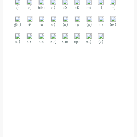
:)
:(
hihi
:-)
:D
=D
:-d
;(
;-(
@-)
:P
:o
:>)
(o)
:p
(p)
:-s
(m)
8-)
:-t
:-b
b-(
:-#
=p~
x-)
(k)