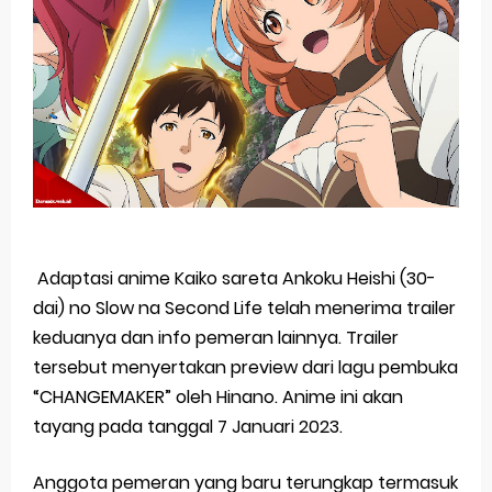
The Case Book of Arne Reveals New Visual and Trailer
Cosmic Princess Kaguya! Upcoming Netflix Feature Anime
Made in Abyss: Mezameru Shinpi Anime Fall 2026
Ichijyoma Mankitsu Gurashi TV Anime Reveals Teaser
Dorohedoro Season 2 April Premiere
Friday, 7 August
Adaptasi anime Kaiko sareta Ankoku Heishi (30-
dai) no Slow na Second Life telah menerima trailer
keduanya dan info pemeran lainnya. Trailer
tersebut menyertakan preview dari lagu pembuka
“CHANGEMAKER” oleh Hinano. Anime ini akan
tayang pada tanggal 7 Januari 2023.
Anggota pemeran yang baru terungkap termasuk