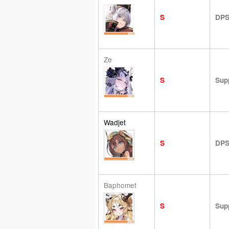
S
DP
Ze
S
Sup
Wadjet
S
DP
Baphomet
S
Sup