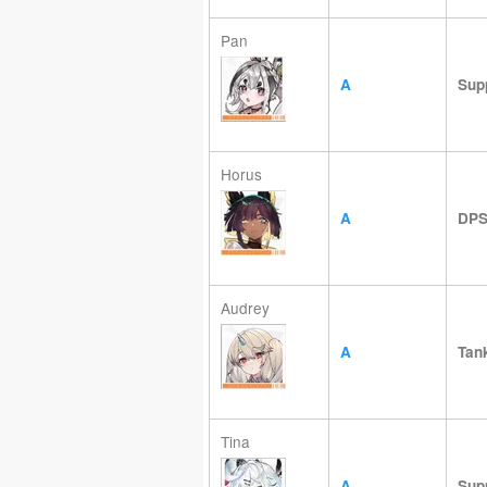
Pan
A
Sup
Horus
A
DP
Audrey
A
Tan
Tina
A
Sup