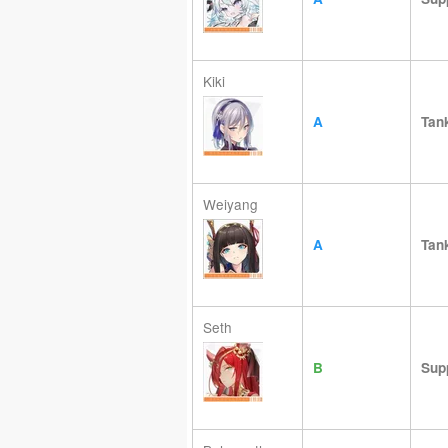
Kiki
A
Tan
Weiyang
A
Tan
Seth
B
Sup