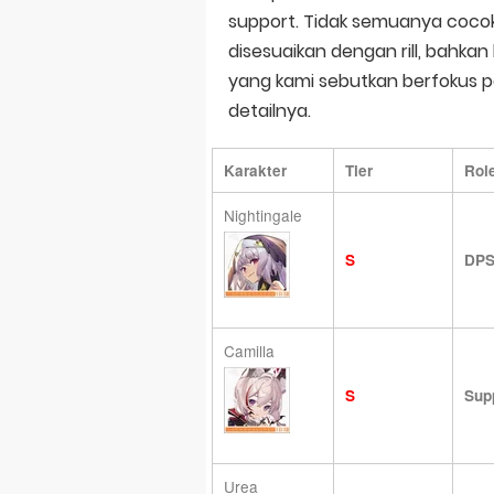
support. Tidak semuanya cocok
disesuaikan dengan rill, bahkan
yang kami sebutkan berfokus pa
detailnya.
Karakter
Tier
Rol
Nightingale
S
DP
Camilla
S
Sup
Urea