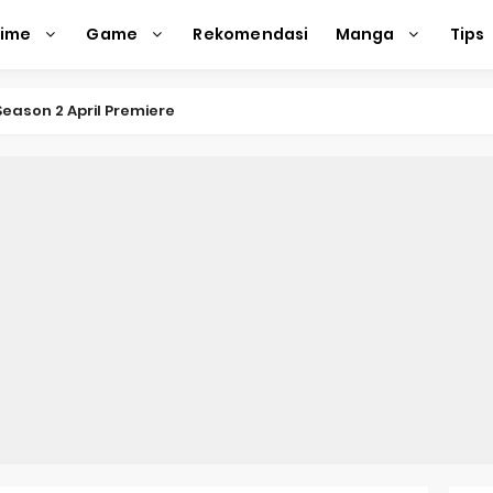
nime
Game
Rekomendasi
Manga
Tips
eason 2 April Premiere
e Action Film Premieres August
e Beyond Anime Film October Release
ecords of My Fiancée 1st Character Trailer
Previews Gizmo Riser Volume 1 Cover
 Previews New Visual
n Mask Anime Premieres in 2026
f a Bookworm: Adopted Daughter of an Archduke April Premie
d Kurumi-chan Gets 2026 Anime