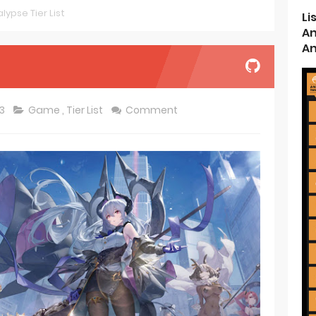
lypse Tier List
Li
ason 2 July Premiere
An
An
s New Season 4 10th Anniversary Visual
ncarnation Reveals New Visual
23
Game
,
Tier List
Comment
me Get 2027 Movie
rincess and the Barbaric King Unveils Premieres April
n is Devilishly Easy April Premiere
ice and Ruin Sequel Novel Gets TV Anime
t 4th Season
 Receives Anime in April 2026
ht in Another World Season 2 July 2026 Premiere