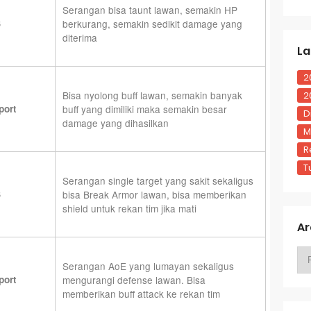
Serangan bisa taunt lawan, semakin HP
S
berkurang, semakin sedikit damage yang
diterima
La
2
Bisa nyolong buff lawan, semakin banyak
2
port
buff yang dimiliki maka semakin besar
D
damage yang dihasilkan
M
R
T
Serangan single target yang sakit sekaligus
S
bisa Break Armor lawan, bisa memberikan
shield untuk rekan tim jika mati
Ar
Serangan AoE yang lumayan sekaligus
port
mengurangi defense lawan. Bisa
memberikan buff attack ke rekan tim