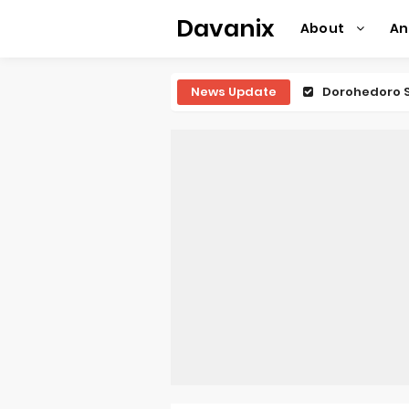
Davanix
About
A
News Update
Dorohedoro S
BLUE LOCK Liv
To You in th
Observation R
Titan Manga 
Grow Up Show
The Vermilio
Ascendance o
Forex-theme