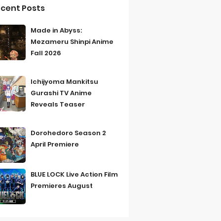
cent Posts
Made in Abyss:
Mezameru Shinpi Anime
Fall 2026
Ichijyoma Mankitsu
Gurashi TV Anime
Reveals Teaser
Dorohedoro Season 2
April Premiere
BLUE LOCK Live Action Film
Premieres August