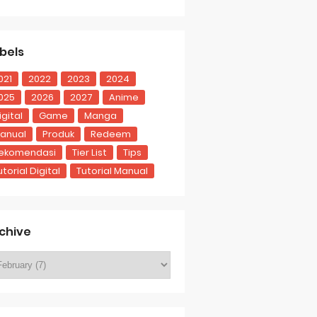
bels
021
2022
2023
2024
025
2026
2027
Anime
igital
Game
Manga
anual
Produk
Redeem
ekomendasi
Tier List
Tips
utorial Digital
Tutorial Manual
chive