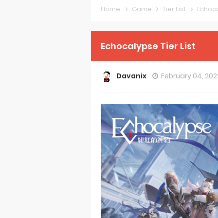
Home
Game
Tier List
Echoca
Clevatess Se
Re:ZERO Drop
Echocalypse Tier List
Petals of Rei
Davanix
February 04, 20
Medalist Ani
The Warrior P
Mistress Kana
Sakuna: Of R
KonoSuba Ge
Monster Eater
Skeleton Knig