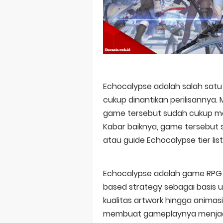
Basketball Pr
Jujutsu Kais
The Case Book
Cosmic Princ
Made in Abys
Echocalypse adalah salah sat
cukup dinantikan perilisannya.
Ichijyoma Ma
game tersebut sudah cukup men
Kabar baiknya, game tersebut su
atau guide Echocalypse tier list
Echocalypse adalah game RPG 
based strategy sebagai basis 
kualitas artwork hingga anima
membuat gameplaynya menjadi 