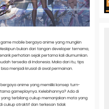
oject ZERO RISE Gets Anime
en Season 3 New Visual
 of Arne Reveals New Visual and Trailer
ess Kaguya! Upcoming Netflix Feature Anime
s: Mezameru Shinpi Anime Fall 2026
u game mobile bergaya anime yang mungkin
 Meskipun bukan dari tangan developer ternama,
nkitsu Gurashi TV Anime Reveals Teaser
arik perhatian sejak pertama kali diumumkan.
dah tersedia di Indonesia. Maka dari itu, tips
 bisa menjadi krusial di awal permainan.
bergaya anime yang memiliki konsep turn-
utama gameplaynya. Kelebihannya? Ada di
si yang terbilang cukup memanjakan mata yang
cukup atraktif dan terkesan tidak