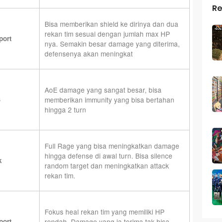
Re
Bisa memberikan shield ke dirinya dan dua
rekan tim sesuai dengan jumlah max HP
port
nya. Semakin besar damage yang diterima,
defensenya akan meningkat
AoE damage yang sangat besar, bisa
S
memberikan immunity yang bisa bertahan
hingga 2 turn
Full Rage yang bisa meningkatkan damage
hingga defense di awal turn. Bisa silence
k
random target dan meningkatkan attack
rekan tim.
Fokus heal rekan tim yang memiliki HP
port
rendah. Damage yang ia terima tak bisa