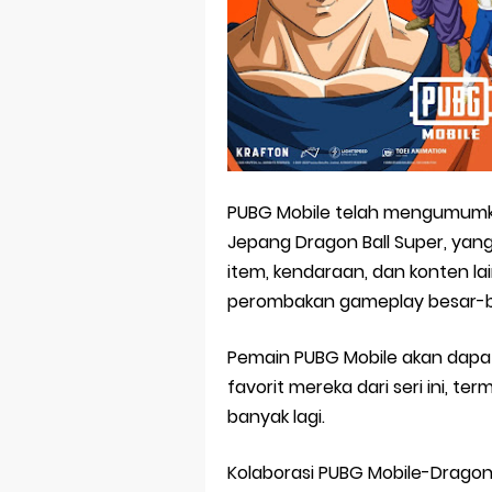
Skeleton Knig
Basketball Pr
Jujutsu Kais
The Case Book
Cosmic Princ
PUBG Mobile telah mengumumka
Made in Abys
Jepang Dragon Ball Super, yan
item, kendaraan, dan konten l
perombakan gameplay besar-bes
Pemain PUBG Mobile akan dapa
favorit mereka dari seri ini, ter
banyak lagi.
Kolaborasi PUBG Mobile-Dragon