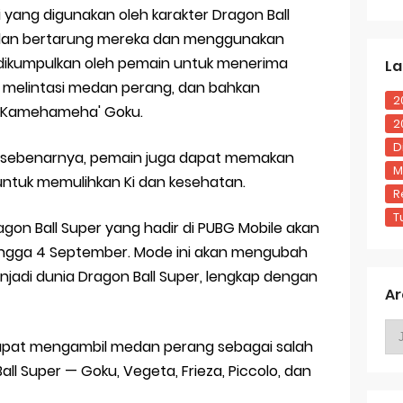
gi yang digunakan oleh karakter Dragon Ball
ilan bertarung mereka dan menggunakan
dikumpulkan oleh pemain untuk menerima
La
g melintasi medan perang, dan bahkan
2
 'Kamehameha' Goku.
2
D
 sebenarnya, pemain juga dapat memakan
M
untuk memulihkan Ki dan kesehatan.
R
T
n Ball Super yang hadir di PUBG Mobile akan
 hingga 4 September. Mode ini akan mengubah
di dunia Dragon Ball Super, lengkap dengan
Ar
dapat mengambil medan perang sebagai salah
all Super — Goku, Vegeta, Frieza, Piccolo, dan