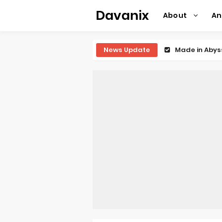
Davanix
About
A
News Update
Ichijyoma Ma
Dorohedoro S
BLUE LOCK Liv
To You in th
Observation R
Titan Manga 
Grow Up Show
The Vermilio
Ascendance o