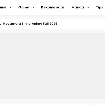
nime
Game
Rekomendasi
Manga
Tips
nkitsu Gurashi TV Anime Reveals Teaser
eason 2 April Premiere
e Action Film Premieres August
e Beyond Anime Film October Release
ecords of My Fiancée 1st Character Trailer
Previews Gizmo Riser Volume 1 Cover
 Previews New Visual
n Mask Anime Premieres in 2026
f a Bookworm: Adopted Daughter of an Archduke April Premie