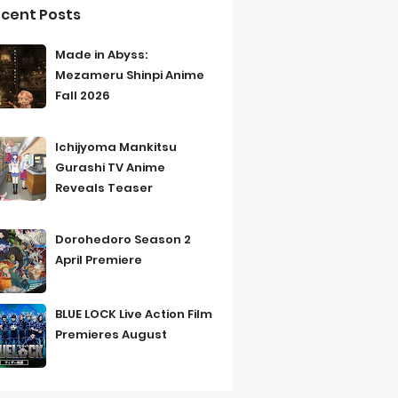
cent Posts
Made in Abyss:
Mezameru Shinpi Anime
Fall 2026
Ichijyoma Mankitsu
Gurashi TV Anime
Reveals Teaser
Dorohedoro Season 2
April Premiere
BLUE LOCK Live Action Film
Premieres August