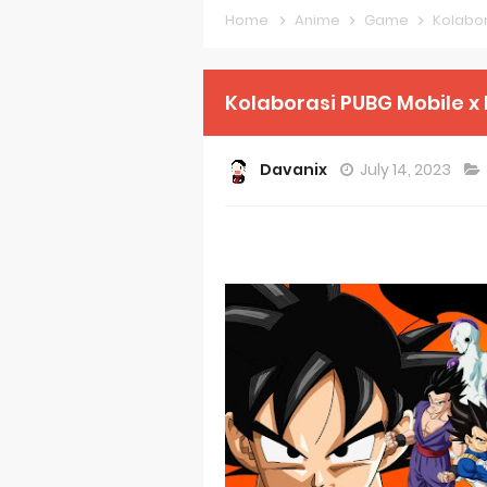
Home
Anime
Game
Kolabor
Forex-theme
Clevatess Se
Kolaborasi PUBG Mobile x 
Re:ZERO Drop
Davanix
July 14, 2023
Petals of Rei
Medalist Ani
The Warrior P
Mistress Kana
Sakuna: Of R
KonoSuba Ge
Monster Eater