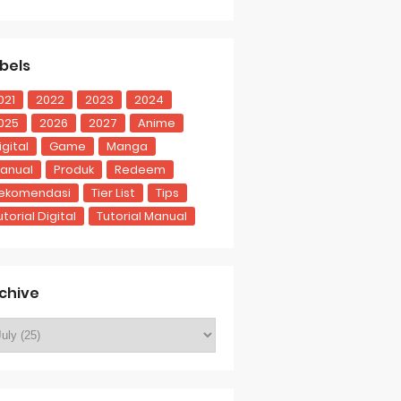
bels
021
2022
2023
2024
025
2026
2027
Anime
igital
Game
Manga
anual
Produk
Redeem
ekomendasi
Tier List
Tips
utorial Digital
Tutorial Manual
chive