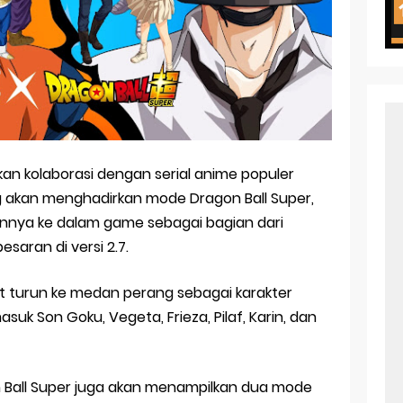
ht in Another World Season 2 July 2026 Premiere
oject ZERO RISE Gets Anime
en Season 3 New Visual
 of Arne Reveals New Visual and Trailer
ess Kaguya! Upcoming Netflix Feature Anime
n kolaborasi dengan serial anime populer
s: Mezameru Shinpi Anime Fall 2026
g akan menghadirkan mode Dragon Ball Super,
ainnya ke dalam game sebagai bagian dari
aran di versi 2.7.
t turun ke medan perang sebagai karakter
masuk Son Goku, Vegeta, Frieza, Pilaf, Karin, dan
 Ball Super juga akan menampilkan dua mode