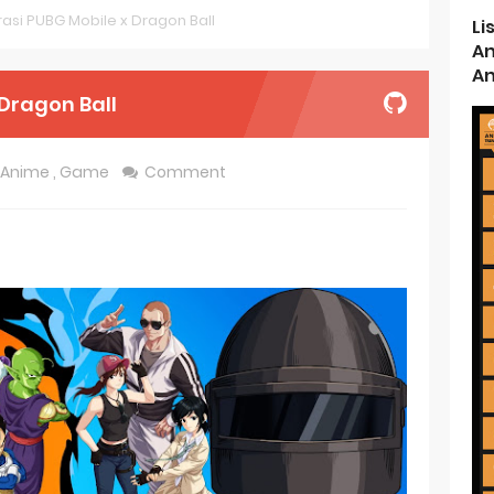
asi PUBG Mobile x Dragon Ball
Li
d Kurumi-chan Gets 2026 Anime
An
An
ason 2 July Premiere
Dragon Ball
s New Season 4 10th Anniversary Visual
Anime
,
Game
Comment
ncarnation Reveals New Visual
me Get 2027 Movie
rincess and the Barbaric King Unveils Premieres April
n is Devilishly Easy April Premiere
ice and Ruin Sequel Novel Gets TV Anime
t 4th Season
 Receives Anime in April 2026