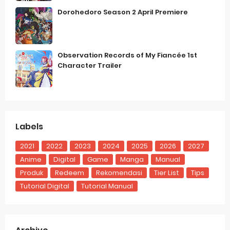
Dorohedoro Season 2 April Premiere
Observation Records of My Fiancée 1st
Character Trailer
Labels
2021
2022
2023
2024
2025
2026
2027
Anime
Digital
Game
Manga
Manual
Produk
Redeem
Rekomendasi
Tier List
Tips
Tutorial Digital
Tutorial Manual