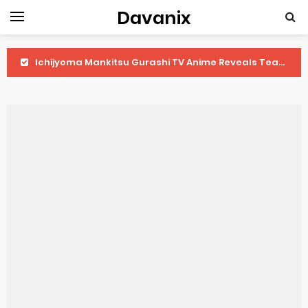
Davanix
Ichijyoma Mankitsu Gurashi TV Anime Reveals Teaser
Dorohedoro Season 2 April Premiere
BLUE LOCK Live Action Film Premieres August
To You in the Beyond Anime Film October Release
Observation Records of My Fiancée 1st Character Trailer
Titan Manga Previews Gizmo Riser Volume 1 Cover
Grow Up Show Previews New Visual
The Vermilion Mask Anime Premieres in 2026
Ascendance of a Bookworm: Adopted Daughter of an Archduke April Premiere Date