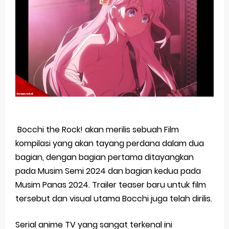
Basketball Project ZERO RISE Gets Anime
Jujutsu Kaisen Season 3 New Visual
The Case Book of Arne Reveals New Visual and Trailer
Cosmic Princess Kaguya! Upcoming Netflix Feature Anime
Made in Abyss: Mezameru Shinpi Anime Fall 2026
Monday, 10 August
Bocchi the Rock! akan merilis sebuah Film
kompilasi yang akan tayang perdana dalam dua
bagian, dengan bagian pertama ditayangkan
pada Musim Semi 2024 dan bagian kedua pada
Musim Panas 2024. Trailer teaser baru untuk film
tersebut dan visual utama Bocchi juga telah dirilis.
Serial anime TV yang sangat terkenal ini