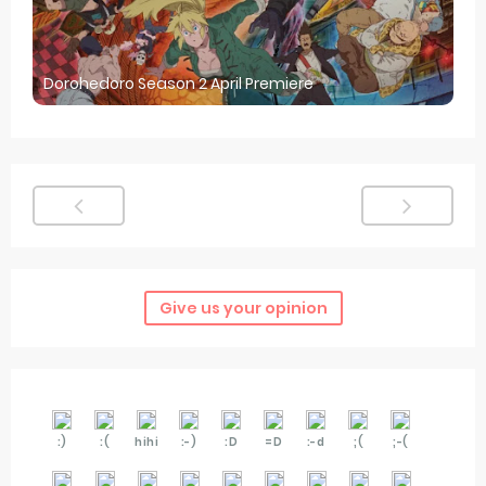
Dorohedoro Season 2 April Premiere
Give us your opinion
:)
:(
hihi
:-)
:D
=D
:-d
;(
;-(