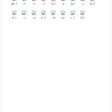
@-)
:P
:o
:>)
(o)
:p
(p)
:-s
(m)
8-)
:-t
:-b
b-(
:-#
=p~
x-)
(k)