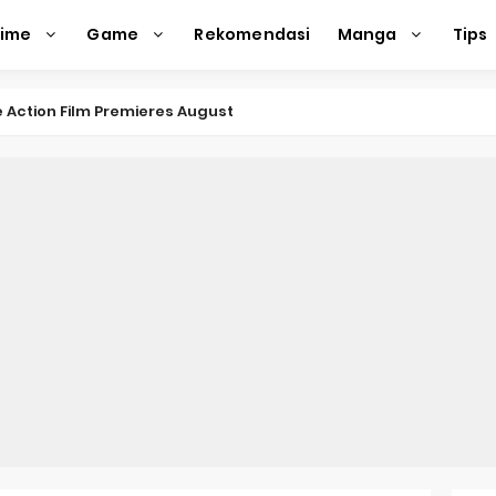
nime
Game
Rekomendasi
Manga
Tips
e Action Film Premieres August
e Beyond Anime Film October Release
ecords of My Fiancée 1st Character Trailer
Previews Gizmo Riser Volume 1 Cover
 Previews New Visual
n Mask Anime Premieres in 2026
f a Bookworm: Adopted Daughter of an Archduke April Premie
d Kurumi-chan Gets 2026 Anime
ason 2 July Premiere