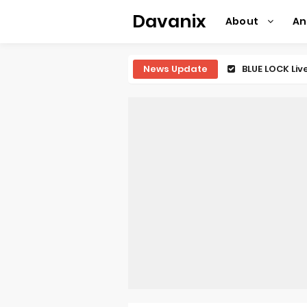
Davanix
About
A
News Update
BLUE LOCK Liv
To You in th
Observation R
Titan Manga 
Grow Up Show
The Vermilio
Ascendance o
Forex-theme
Clevatess Se