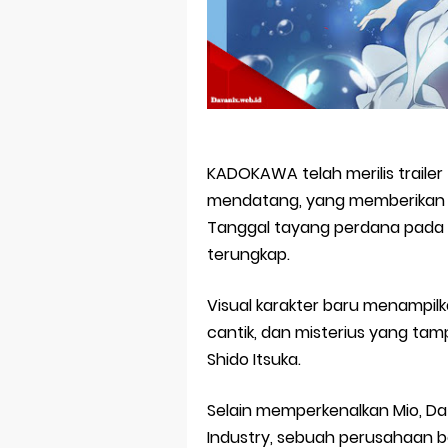
Jujutsu Kais
The Case Book
Cosmic Princ
Made in Abys
Ichijyoma Ma
KADOKAWA telah merilis trailer
mendatang, yang memberikan t
Dorohedoro S
Tanggal tayang perdana pada t
terungkap.
Visual karakter baru menampilk
cantik, dan misterius yang ta
Shido Itsuka.
Selain memperkenalkan Mio, D
Industry, sebuah perusahaan be