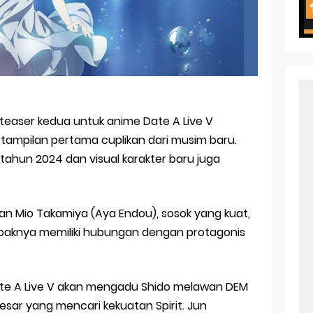
en Season 3 New Visual
 of Arne Reveals New Visual and Trailer
ess Kaguya! Upcoming Netflix Feature Anime
s: Mezameru Shinpi Anime Fall 2026
nkitsu Gurashi TV Anime Reveals Teaser
 teaser kedua untuk anime Date A Live V
ampilan pertama cuplikan dari musim baru.
eason 2 April Premiere
ahun 2024 dan visual karakter baru juga
an Mio Takamiya (Aya Endou), sosok yang kuat,
mpaknya memiliki hubungan dengan protagonis
ate A Live V akan mengadu Shido melawan DEM
sar yang mencari kekuatan Spirit. Jun