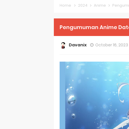
Home
2024
Anime
Pengumu
Re:ZERO Drop
Petals of Rei
Pengumuman Anime Date 
Medalist Ani
Davanix
October 16, 2023
The Warrior P
Mistress Kana
Sakuna: Of R
KonoSuba Ge
Monster Eater
Skeleton Knig
Basketball Pr