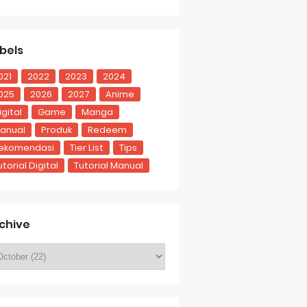
bels
021
2022
2023
2024
025
2026
2027
Anime
igital
Game
Manga
anual
Produk
Redeem
ekomendasi
Tier List
Tips
utorial Digital
Tutorial Manual
chive