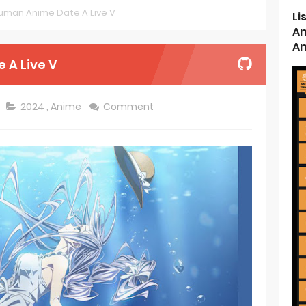
man Anime Date A Live V
Li
s New Season 4 10th Anniversary Visual
An
An
ncarnation Reveals New Visual
A Live V
me Get 2027 Movie
2024
,
Anime
Comment
rincess and the Barbaric King Unveils Premieres April
n is Devilishly Easy April Premiere
ice and Ruin Sequel Novel Gets TV Anime
t 4th Season
 Receives Anime in April 2026
ht in Another World Season 2 July 2026 Premiere
oject ZERO RISE Gets Anime