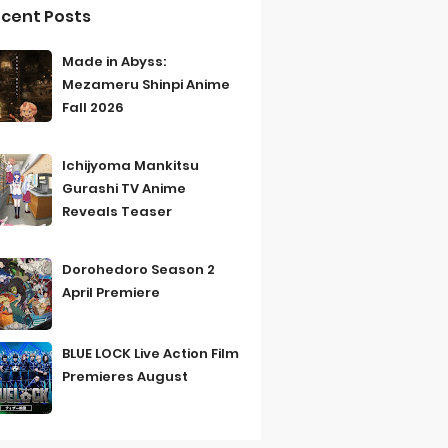
cent Posts
Made in Abyss:
Mezameru Shinpi Anime
Fall 2026
Ichijyoma Mankitsu
Gurashi TV Anime
Reveals Teaser
Dorohedoro Season 2
April Premiere
BLUE LOCK Live Action Film
Premieres August