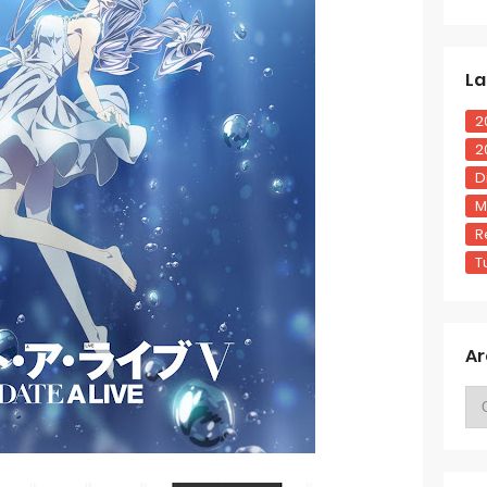
La
2
2
D
M
R
T
Ar