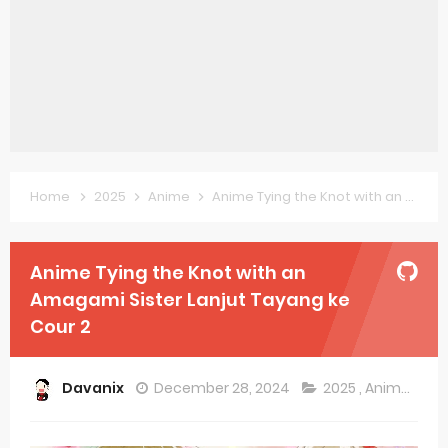
Forex-themed Kurumi-chan Gets 2026 Anime
Clevatess Season 2 July Premiere
Re:ZERO Drops New Season 4 10th Anniversary Visual
Petals of Reincarnation Reveals New Visual
Medalist Anime Get 2027 Movie
Home
2025
Anime
Anime Tying the Knot with an Amagami Sister Lanjut Tayang ke Cour 2
The Warrior Princess and the Barbaric King Unveils Premieres April
Anime Tying the Knot with an
Mistress Kanan is Devilishly Easy April Premiere
Amagami Sister Lanjut Tayang ke
Sakuna: Of Rice and Ruin Sequel Novel Gets TV Anime
Cour 2
KonoSuba Get 4th Season
Davanix
December 28, 2024
2025
,
Anime
Monster Eater Receives Anime in April 2026
Skeleton Knight in Another World Season 2 July 2026 Premiere