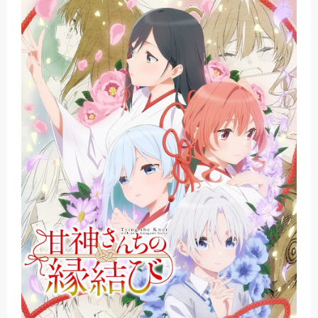
Basketball Project ZERO RISE Gets Anime
Jujutsu Kaisen Season 3 New Visual
The Case Book of Arne Reveals New Visual and Trailer
Cosmic Princess Kaguya! Upcoming Netflix Feature Anime
Made in Abyss: Mezameru Shinpi Anime Fall 2026
Friday, 7 August