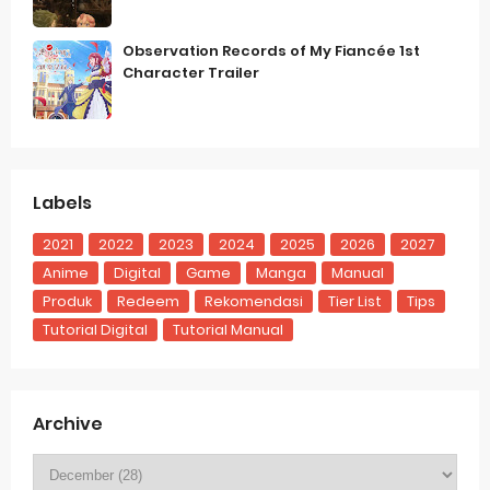
Observation Records of My Fiancée 1st
Character Trailer
Labels
2021
2022
2023
2024
2025
2026
2027
Anime
Digital
Game
Manga
Manual
Produk
Redeem
Rekomendasi
Tier List
Tips
Tutorial Digital
Tutorial Manual
Archive