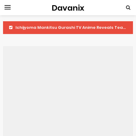
Davanix
Ichijyoma Mankitsu Gurashi TV Anime Reveals Teaser
Dorohedoro Season 2 April Premiere
BLUE LOCK Live Action Film Premieres August
To You in the Beyond Anime Film October Release
Observation Records of My Fiancée 1st Character Trailer
Titan Manga Previews Gizmo Riser Volume 1 Cover
Grow Up Show Previews New Visual
The Vermilion Mask Anime Premieres in 2026
Ascendance of a Bookworm: Adopted Daughter of an Archduke April Premiere Date