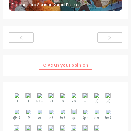
Dorohedoro Season 2 April Premiere
Give us your opinion
:)
:(
hihi
:-)
:D
=D
:-d
;(
;-(
@-)
:P
:o
:>)
(o)
:p
(p)
:-s
(m)