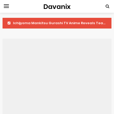
Davanix
Ichijyoma Mankitsu Gurashi TV Anime Reveals Teaser
Dorohedoro Season 2 April Premiere
BLUE LOCK Live Action Film Premieres August
To You in the Beyond Anime Film October Release
Observation Records of My Fiancée 1st Character Trailer
Titan Manga Previews Gizmo Riser Volume 1 Cover
Grow Up Show Previews New Visual
The Vermilion Mask Anime Premieres in 2026
Ascendance of a Bookworm: Adopted Daughter of an Archduke April Premiere Date