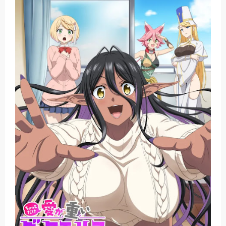
Basketball Project ZERO RISE Gets Anime
Jujutsu Kaisen Season 3 New Visual
The Case Book of Arne Reveals New Visual and Trailer
Cosmic Princess Kaguya! Upcoming Netflix Feature Anime
Made in Abyss: Mezameru Shinpi Anime Fall 2026
Friday, 7 August