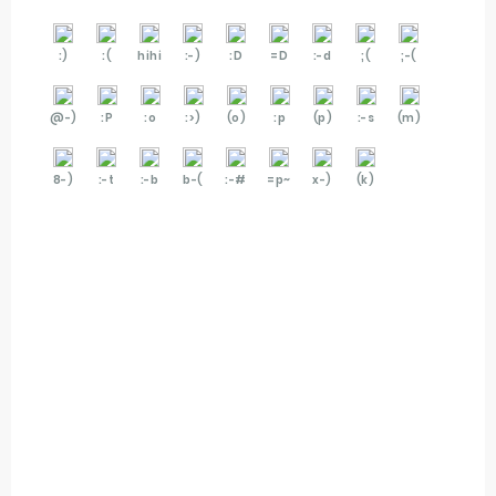
:)
:(
hihi
:-)
:D
=D
:-d
;(
;-(
@-)
:P
:o
:>)
(o)
:p
(p)
:-s
(m)
8-)
:-t
:-b
b-(
:-#
=p~
x-)
(k)