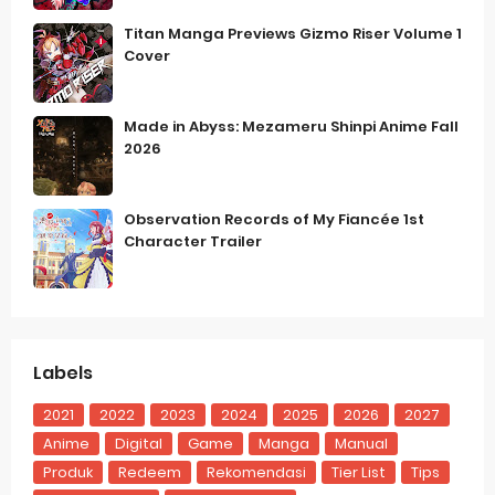
Titan Manga Previews Gizmo Riser Volume 1
Cover
Made in Abyss: Mezameru Shinpi Anime Fall
2026
Observation Records of My Fiancée 1st
Character Trailer
Labels
2021
2022
2023
2024
2025
2026
2027
Anime
Digital
Game
Manga
Manual
Produk
Redeem
Rekomendasi
Tier List
Tips