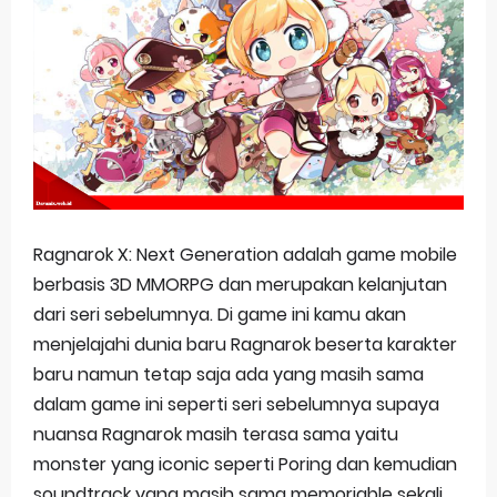
Basketball Project ZERO RISE Gets Anime
Jujutsu Kaisen Season 3 New Visual
The Case Book of Arne Reveals New Visual and Trailer
Cosmic Princess Kaguya! Upcoming Netflix Feature Anime
Made in Abyss: Mezameru Shinpi Anime Fall 2026
Ragnarok X: Next Generation adalah game mobile
Friday, 7 August
berbasis 3D MMORPG dan merupakan kelanjutan
dari seri sebelumnya. Di game ini kamu akan
menjelajahi dunia baru Ragnarok beserta karakter
baru namun tetap saja ada yang masih sama
dalam game ini seperti seri sebelumnya supaya
nuansa Ragnarok masih terasa sama yaitu
monster yang iconic seperti Poring dan kemudian
soundtrack yang masih sama memoriable sekali.