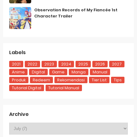
Observation Records of My Fiancée 1st
Character Trailer
Labels
2021
2022
2023
2024
2025
2026
2027
Anime
Digital
Game
Manga
Manual
Produk
Redeem
Rekomendasi
Tier List
Tips
Tutorial Digital
Tutorial Manual
Archive