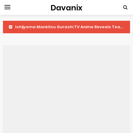
Davanix
Ichijyoma Mankitsu Gurashi TV Anime Reveals Teaser
Dorohedoro Season 2 April Premiere
BLUE LOCK Live Action Film Premieres August
To You in the Beyond Anime Film October Release
Observation Records of My Fiancée 1st Character Trailer
Titan Manga Previews Gizmo Riser Volume 1 Cover
Grow Up Show Previews New Visual
The Vermilion Mask Anime Premieres in 2026
Ascendance of a Bookworm: Adopted Daughter of an Archduke April Premiere Date