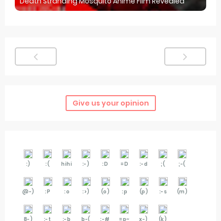
Death Stranding Mosquito Anime Film Revealed
Give us your opinion
:)
:(
hihi
:-)
:D
=D
:-d
;(
;-(
@-)
:P
:o
:>)
(o)
:p
(p)
:-s
(m)
8-)
:-t
:-b
b-(
:-#
=p~
x-)
(k)