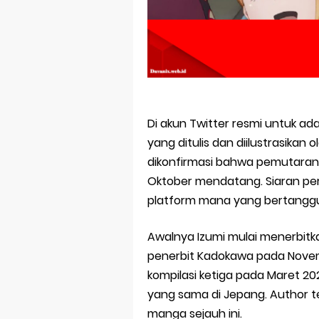
Skeleton Knig
Basketball Pr
Jujutsu Kais
The Case Book
Cosmic Princ
Di akun Twitter resmi untuk ad
yang ditulis dan diilustrasikan
Made in Abys
dikonfirmasi bahwa pemutaran
Oktober mendatang. Siaran p
platform mana yang bertanggun
Awalnya Izumi mulai menerbitk
penerbit Kadokawa pada Novem
kompilasi ketiga pada Maret 20
yang sama di Jepang. Author t
manga sejauh ini.