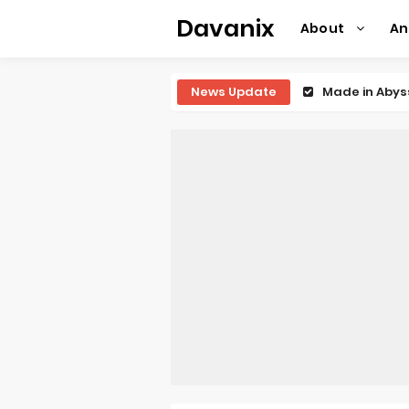
Davanix
About
A
News Update
Ichijyoma Ma
Dorohedoro S
BLUE LOCK Liv
To You in th
Observation R
Titan Manga 
Grow Up Show
The Vermilio
Ascendance o