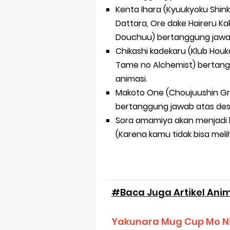
Kenta Ihara (Kyuukyoku Shink
Dattara, Ore dake Haireru Kak
Douchuu) bertanggung jawab
Chikashi kadekaru (Klub Houka
Tame no Alchemist) bertang
animasi.
Makoto One (Choujuushin Gra
bertanggung jawab atas desa
Sora amamiya akan menjadi l
(Karena kamu tidak bisa melih
#Baca Juga Artikel Anim
Yakunara Mug Cup Mo Nib