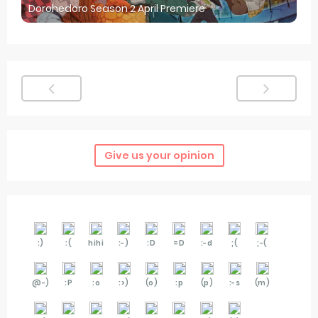
Dorohedoro Season 2 April Premiere
Give us your opinion
:)
:(
hihi
:-)
:D
=D
:-d
;(
;-(
@-)
:P
:o
:>)
(o)
:p
(p)
:-s
(m)