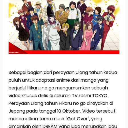
Basketball Project ZERO RISE Gets Anime
Jujutsu Kaisen Season 3 New Visual
The Case Book of Arne Reveals New Visual and Trailer
Cosmic Princess Kaguya! Upcoming Netflix Feature Anime
Made in Abyss: Mezameru Shinpi Anime Fall 2026
Saturday, 8 August
Sebagai bagian dari perayaan ulang tahun kedua
puluh untuk adaptasi anime dari manga yang
berjudul Hikaru no go mengumumkan sebuah
video khusus dirilis di saluran TV resmi TOKYO.
Perayaan ulang tahun Hikaru no go dirayakan di
Jepang pada tanggal 10 Oktober. Video tersebut
menampilkan tema musik "Get Over", yang
dimainkan oleh DREAM yang juga merupakan lagu