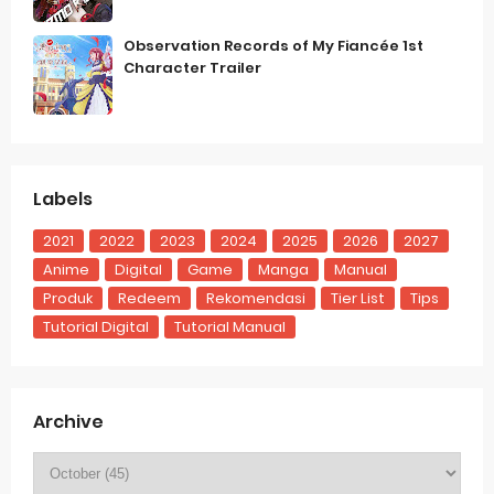
Observation Records of My Fiancée 1st
Character Trailer
Labels
2021
2022
2023
2024
2025
2026
2027
Anime
Digital
Game
Manga
Manual
Produk
Redeem
Rekomendasi
Tier List
Tips
Tutorial Digital
Tutorial Manual
Archive