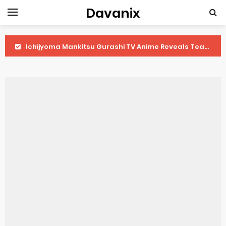
Davanix
Ichijyoma Mankitsu Gurashi TV Anime Reveals Teaser
Dorohedoro Season 2 April Premiere
BLUE LOCK Live Action Film Premieres August
To You in the Beyond Anime Film October Release
Observation Records of My Fiancée 1st Character Trailer
Titan Manga Previews Gizmo Riser Volume 1 Cover
Grow Up Show Previews New Visual
The Vermilion Mask Anime Premieres in 2026
Ascendance of a Bookworm: Adopted Daughter of an Archduke April Premiere Date