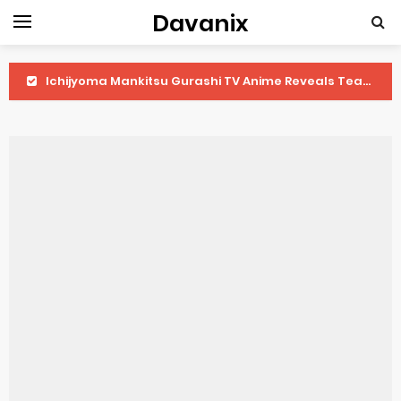
Davanix
Ichijyoma Mankitsu Gurashi TV Anime Reveals Teaser
Dorohedoro Season 2 April Premiere
BLUE LOCK Live Action Film Premieres August
To You in the Beyond Anime Film October Release
Observation Records of My Fiancée 1st Character Trailer
Titan Manga Previews Gizmo Riser Volume 1 Cover
Grow Up Show Previews New Visual
The Vermilion Mask Anime Premieres in 2026
Ascendance of a Bookworm: Adopted Daughter of an Archduke April Premiere Date