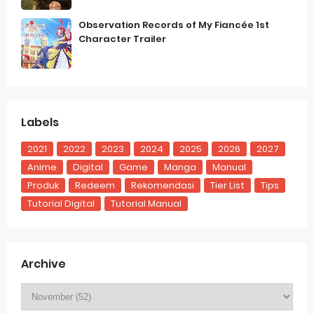
Observation Records of My Fiancée 1st
Character Trailer
Labels
2021
2022
2023
2024
2025
2026
2027
Anime
Digital
Game
Manga
Manual
Produk
Redeem
Rekomendasi
Tier List
Tips
Tutorial Digital
Tutorial Manual
Archive