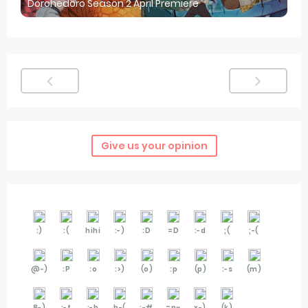
Dorohedoro Season 2 April Premiere
Give us your opinion
:)
:(
hihi
:-)
:D
=D
:-d
;(
;-(
@-)
:P
:o
:>)
(o)
:p
(p)
:-s
(m)
8-)
:-t
:-b
b-(
:-#
=p~
x-)
(k)