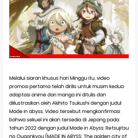
Basketball Project ZERO RISE Gets Anime
Jujutsu Kaisen Season 3 New Visual
The Case Book of Arne Reveals New Visual and Trailer
Cosmic Princess Kaguya! Upcoming Netflix Feature Anime
Made in Abyss: Mezameru Shinpi Anime Fall 2026
Friday, 7 August
Melalui siaran khusus hari Minggu itu, video
promosi pertama telah dirilis untuk musim kedua
adaptasi anime dari manga ini ditulis dan
diilustrasikan oleh Akihito Tsukushi dengan judul
Made in abyss. Video tersebut mengkonfirmasi
bahwa sekuel ini akan tersedia di Jepang pada
tahun 2022 dengan judul Made in Abyss: Retsujitsu
no Ougonkyou (MADE IN ABYSS: The golden city of