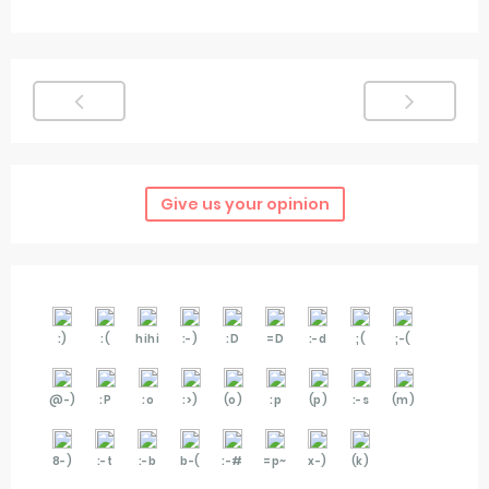
Give us your opinion
:)
:(
hihi
:-)
:D
=D
:-d
;(
;-(
@-)
:P
:o
:>)
(o)
:p
(p)
:-s
(m)
8-)
:-t
:-b
b-(
:-#
=p~
x-)
(k)