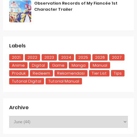
Observation Records of My Fiancée 1st
Character Trailer
Labels
2021
2022
2023
2024
2025
2026
2027
Anime
Digital
Game
Manga
Manual
Produk
Redeem
Rekomendasi
Tier List
Tips
Tutorial Digital
Tutorial Manual
Archive