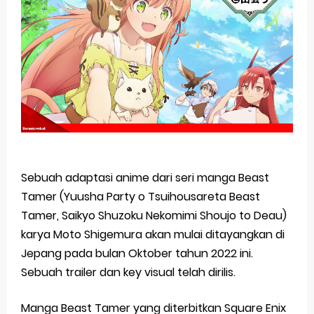
Basketball Project ZERO RISE Gets Anime
Jujutsu Kaisen Season 3 New Visual
The Case Book of Arne Reveals New Visual and Trailer
Cosmic Princess Kaguya! Upcoming Netflix Feature Anime
Made in Abyss: Mezameru Shinpi Anime Fall 2026
Saturday, 8 August
Sebuah adaptasi anime dari seri manga Beast
Tamer (Yuusha Party o Tsuihousareta Beast
Tamer, Saikyo Shuzoku Nekomimi Shoujo to Deau)
karya Moto Shigemura akan mulai ditayangkan di
Jepang pada bulan Oktober tahun 2022 ini.
Sebuah trailer dan key visual telah dirilis.
Manga Beast Tamer yang diterbitkan Square Enix