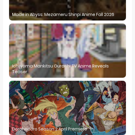
Made in Abyss: Mezameru Shinpi Anime Fall 2026
Ichijyoma Mankitsu Gurashi TV Anime Reveals
Teaser
Dorohedoro Season 2 April Premiere