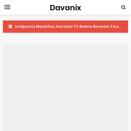
Davanix
Ichijyoma Mankitsu Gurashi TV Anime Reveals Teaser
Dorohedoro Season 2 April Premiere
BLUE LOCK Live Action Film Premieres August
To You in the Beyond Anime Film October Release
Observation Records of My Fiancée 1st Character Trailer
Titan Manga Previews Gizmo Riser Volume 1 Cover
Grow Up Show Previews New Visual
The Vermilion Mask Anime Premieres in 2026
Ascendance of a Bookworm: Adopted Daughter of an Archduke April Premiere Date