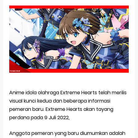
Basketball Project ZERO RISE Gets Anime
Jujutsu Kaisen Season 3 New Visual
The Case Book of Arne Reveals New Visual and Trailer
Cosmic Princess Kaguya! Upcoming Netflix Feature Anime
Made in Abyss: Mezameru Shinpi Anime Fall 2026
Friday, 7 August
Anime idola olahraga Extreme Hearts telah merilis
visual kunci kedua dan beberapa informasi
pemeran baru.
Extreme Hearts akan tayang
perdana pada 9 Juli 2022,
Anggota pemeran yang baru diumumkan adalah