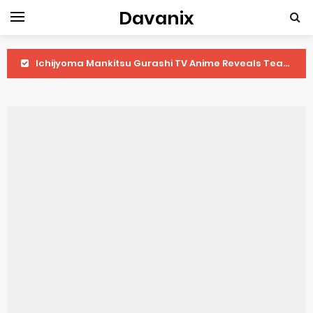
Davanix
Ichijyoma Mankitsu Gurashi TV Anime Reveals Teaser
Dorohedoro Season 2 April Premiere
BLUE LOCK Live Action Film Premieres August
To You in the Beyond Anime Film October Release
Observation Records of My Fiancée 1st Character Trailer
Titan Manga Previews Gizmo Riser Volume 1 Cover
Grow Up Show Previews New Visual
The Vermilion Mask Anime Premieres in 2026
Ascendance of a Bookworm: Adopted Daughter of an Archduke April Premiere Date