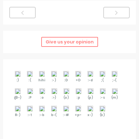
Give us your opinion
:)
:(
hihi
:-)
:D
=D
:-d
;(
;-(
@-)
:P
:o
:>)
(o)
:p
(p)
:-s
(m)
8-)
:-t
:-b
b-(
:-#
=p~
x-)
(k)