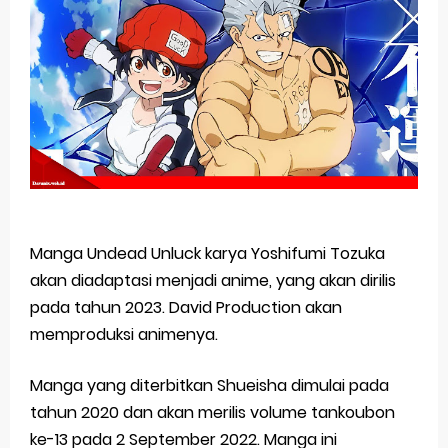
Basketball Project ZERO RISE Gets Anime
Jujutsu Kaisen Season 3 New Visual
The Case Book of Arne Reveals New Visual and Trailer
Cosmic Princess Kaguya! Upcoming Netflix Feature Anime
Made in Abyss: Mezameru Shinpi Anime Fall 2026
Sunday, 9 August
Manga Undead Unluck karya Yoshifumi Tozuka
akan diadaptasi menjadi anime, yang akan dirilis
pada tahun 2023. David Production akan
memproduksi animenya.
Manga yang diterbitkan Shueisha dimulai pada
tahun 2020 dan akan merilis volume tankoubon
ke-13 pada 2 September 2022. Manga ini