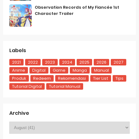
Observation Records of My Fiancée 1st
Character Trailer
Labels
2021
2022
2023
2024
2025
2026
2027
Anime
Digital
Game
Manga
Manual
Produk
Redeem
Rekomendasi
Tier List
Tips
Tutorial Digital
Tutorial Manual
Archive