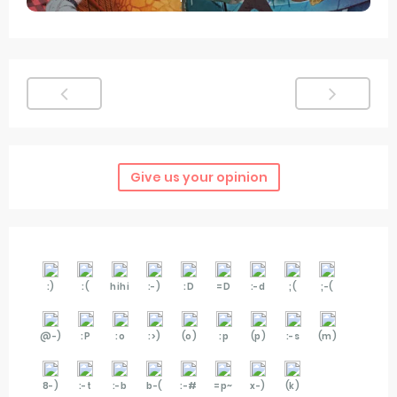
Give us your opinion
:)
:(
hihi
:-)
:D
=D
:-d
;(
;-(
@-)
:P
:o
:>)
(o)
:p
(p)
:-s
(m)
8-)
:-t
:-b
b-(
:-#
=p~
x-)
(k)