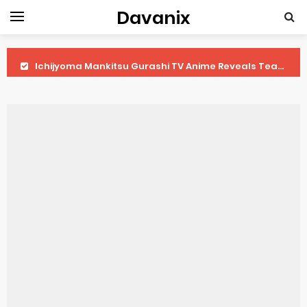
Davanix
Ichijyoma Mankitsu Gurashi TV Anime Reveals Teaser
Dorohedoro Season 2 April Premiere
BLUE LOCK Live Action Film Premieres August
To You in the Beyond Anime Film October Release
Observation Records of My Fiancée 1st Character Trailer
Titan Manga Previews Gizmo Riser Volume 1 Cover
Grow Up Show Previews New Visual
The Vermilion Mask Anime Premieres in 2026
Ascendance of a Bookworm: Adopted Daughter of an Archduke April Premiere Date