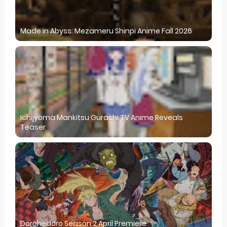
Made in Abyss: Mezameru Shinpi Anime Fall 2026
Ichijyoma Mankitsu Gurashi TV Anime Reveals
Teaser
Dorohedoro Season 2 April Premiere