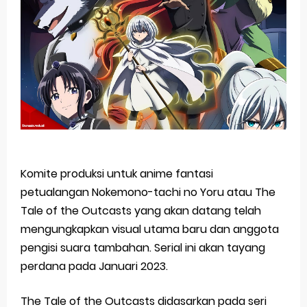
Basketball Project ZERO RISE Gets Anime
Jujutsu Kaisen Season 3 New Visual
The Case Book of Arne Reveals New Visual and Trailer
Cosmic Princess Kaguya! Upcoming Netflix Feature Anime
Made in Abyss: Mezameru Shinpi Anime Fall 2026
Thursday, 6 August
Komite produksi untuk anime fantasi
petualangan Nokemono-tachi no Yoru atau The
Tale of the Outcasts yang akan datang telah
mengungkapkan visual utama baru dan anggota
pengisi suara tambahan. Serial ini akan tayang
perdana pada Januari 2023.
The Tale of the Outcasts didasarkan pada seri