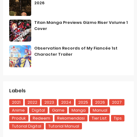
2026
Titan Manga Previews Gizmo Riser Volume 1
Cover
Observation Records of My Fiancée 1st
Character Trailer
Labels
2021
2022
2023
2024
2025
2026
2027
Anime
Digital
Game
Manga
Manual
Produk
Redeem
Rekomendasi
Tier List
Tips
Tutorial Digital
Tutorial Manual