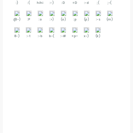
:)
:(
hihi
:-)
:D
=D
:-d
;(
;-(
@-)
:P
:o
:>)
(o)
:p
(p)
:-s
(m)
8-)
:-t
:-b
b-(
:-#
=p~
x-)
(k)