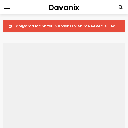
Davanix
Ichijyoma Mankitsu Gurashi TV Anime Reveals Teaser
Dorohedoro Season 2 April Premiere
BLUE LOCK Live Action Film Premieres August
To You in the Beyond Anime Film October Release
Observation Records of My Fiancée 1st Character Trailer
Titan Manga Previews Gizmo Riser Volume 1 Cover
Grow Up Show Previews New Visual
The Vermilion Mask Anime Premieres in 2026
Ascendance of a Bookworm: Adopted Daughter of an Archduke April Premiere Date